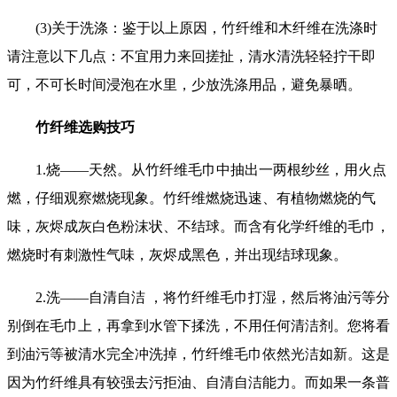
(3)关于洗涤：鉴于以上原因，竹纤维和木纤维在洗涤时
请注意以下几点：不宜用力来回搓扯，清水清洗轻轻拧干即
可，不可长时间浸泡在水里，少放洗涤用品，避免暴晒。
竹纤维选购技巧
1.烧——天然。从竹纤维毛巾中抽出一两根纱丝，用火点
燃，仔细观察燃烧现象。竹纤维燃烧迅速、有植物燃烧的气
味，灰烬成灰白色粉沫状、不结球。而含有化学纤维的毛巾，
燃烧时有刺激性气味，灰烬成黑色，并出现结球现象。
2.洗——自清自洁 ，将竹纤维毛巾打湿，然后将油污等分
别倒在毛巾上，再拿到水管下揉洗，不用任何清洁剂。您将看
到油污等被清水完全冲洗掉，竹纤维毛巾依然光洁如新。这是
因为竹纤维具有较强去污拒油、自清自洁能力。而如果一条普