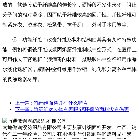
成的。软链段赋予纤维高的伸长率，硬链段不发生形变，阻止
分子间的相对滑移，因而赋予纤维较高的回弹性。弹性纤维可
制紧身衣、游泳衣、松紧带、袜子罗口、外科手术用袜等。
⑥ 功能纤维：改变纤维形状和结构使其具有某种特殊功
能，例如将铜铵纤维或聚丙烯腈纤维制成中空形式，在医疗上
可用作人工肾透析血液病毒的材料。聚酰胺66中空纤维用作海
水淡化透析器，聚酯中空纤维用作浓缩、纯化和分离各种气体
的反渗透器材等。
上一篇
: 竹纤维面料具有什么特点
下一篇
: 竹纤维对人体有害吗 很环保的面料没有伤害
南通傲询湙纺织品有限公司主要从事针织面料开发、生产、销
售有二十年经验。公司所在地供生产针织面料的原料品种繁