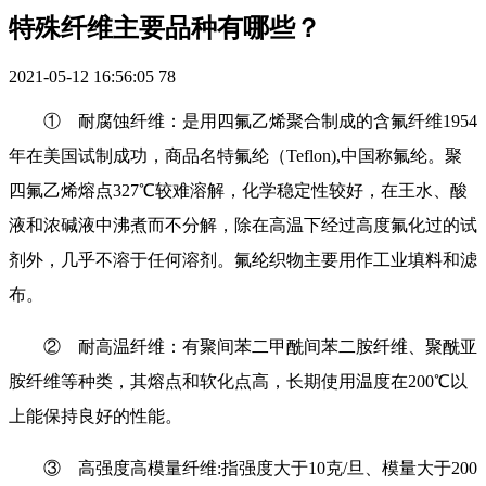
特殊纤维主要品种有哪些？
2021-05-12 16:56:05
78
① 耐腐蚀纤维：是用四氟乙烯聚合制成的含氟纤维1954
年在美国试制成功，商品名特氟纶（Teflon),中国称氟纶。聚
四氟乙烯熔点327℃较难溶解，化学稳定性较好，在王水、酸
液和浓碱液中沸煮而不分解，除在高温下经过高度氟化过的试
剂外，几乎不溶于任何溶剂。氟纶织物主要用作工业填料和滤
布。
② 耐高温纤维：有聚间苯二甲酰间苯二胺纤维、聚酰亚
胺纤维等种类，其熔点和软化点高，长期使用温度在200℃以
上能保持良好的性能。
③ 高强度高模量纤维:指强度大于10克/旦、模量大于200