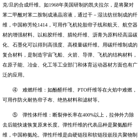
克/旦的合成纤维。如1968年美国研制的凯夫拉尔，是将聚对
苯二甲酰对苯二胺制成液晶溶液，通过干－湿法纺丝制成的纤
维，中国称芳纶1414，可用作飞机轮胎帘子线和航天、航空器
材的增强材料。以粘胶纤维、腈纶纤维、沥青为原料经高温碳
化、石墨化可以得到高强度、高模量碳纤维。用碳纤维制成的
复合材料，是制造宇宙飞船、火箭、导弹、飞机的结构材料，
在原子能、冶金、化工等工业部门和体育运动器材方面也有广
泛的应用。
④ 难燃纤维：如酚醛纤维、PTO纤维等在火焰中难燃，
可用作防火耐热帘子布、绝热材料和滤材等。
⑤ 弹性体纤维：断裂伸长率在400%以上，拉伸外力除
去后能快速恢复原来长度。弹性纤维的代表品种是聚氨酯纤
维，中国称氨纶。弹性纤维是由硬链段和软链段嵌段共聚物制